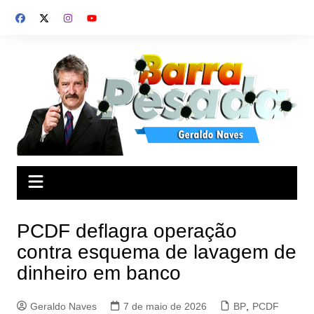
Ir
para
o
conteúdo
PCDF deflagra operação
contra esquema de lavagem de
dinheiro em banco
Geraldo Naves
7 de maio de 2026
BP
,
PCDF