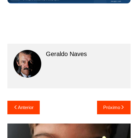
Geraldo Naves
Navegação
Anterior
Próximo
de
Post