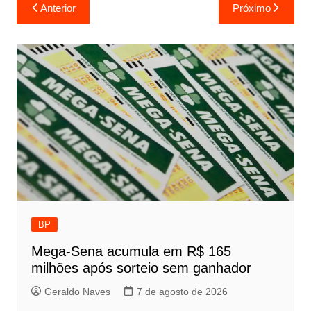
Navegação
Anterior
Próximo
de
Post
BP
Mega-Sena acumula em R$ 165
milhões após sorteio sem ganhador
Geraldo Naves
7 de agosto de 2026