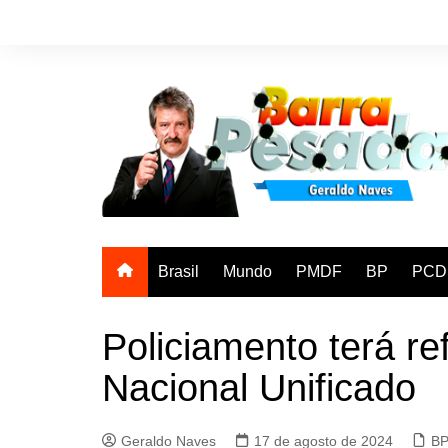
Ir
para
o
conteúdo
Brasil
Mundo
PMDF
BP
PCD
Policiamento terá r
Nacional Unificado
Geraldo Naves
17 de agosto de 2024
B