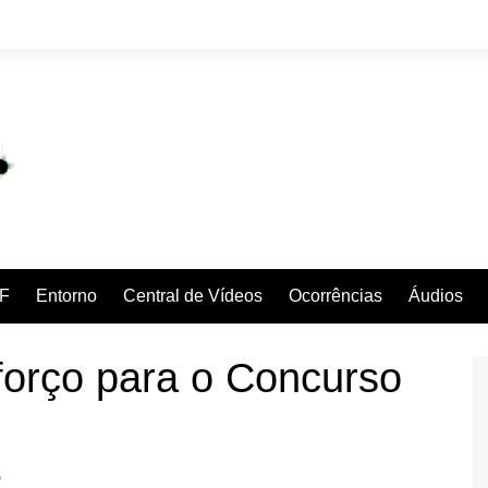
F
Entorno
Central de Vídeos
Ocorrências
Áudios
eforço para o Concurso
P