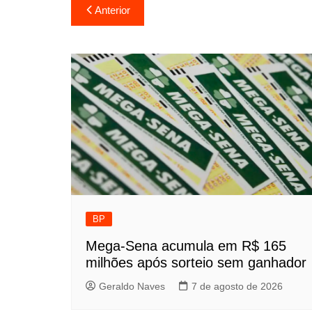
Navegação
Anterior
de
Post
BP
Mega-Sena acumula em R$ 165
milhões após sorteio sem ganhador
Geraldo Naves
7 de agosto de 2026