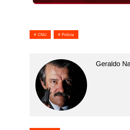
CNU
Polícia
Geraldo N