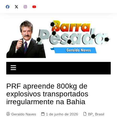
Ir
para
o
conteúdo
PRF apreende 800kg de
explosivos transportados
irregularmente na Bahia
Geraldo Naves
1 de junho de 2026
BP
,
Brasil