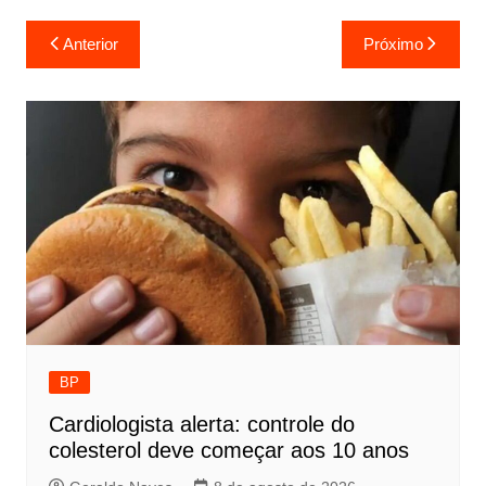
Navegação
Anterior
Próximo
de
Post
BP
Cardiologista alerta: controle do
colesterol deve começar aos 10 anos