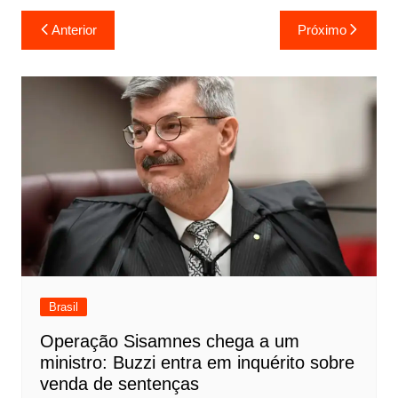
Navegação
Anterior
Próximo
de
Post
Brasil
Operação Sisamnes chega a um
ministro: Buzzi entra em inquérito sobre
venda de sentenças