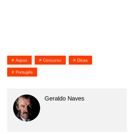
Aspas
Concurso
Dicas
Portugês
Geraldo Naves