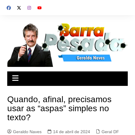
Ir
para
o
conteúdo
Quando, afinal, precisamos
usar as “aspas” simples no
texto?
Geraldo Naves
14 de abril de 2024
Geral DF