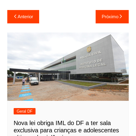
Navegação
Anterior
Próximo
de
Post
Geral DF
Nova lei obriga IML do DF a ter sala
exclusiva para crianças e adolescentes