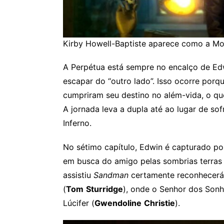
Kirby Howell-Baptiste aparece como a Mor
A Perpétua está sempre no encalço de Ed
escapar do “outro lado”. Isso ocorre porq
cumpriram seu destino no além-vida, o qu
A jornada leva a dupla até ao lugar de s
Inferno.
No sétimo capítulo, Edwin é capturado p
em busca do amigo pelas sombrias terras
assistiu
Sandman
certamente reconhecerá 
(
Tom
Sturridge
), onde o Senhor dos Son
Lúcifer (
Gwendoline
Christie
).