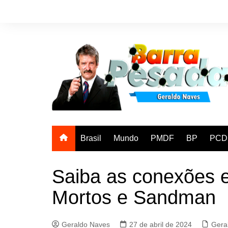
Ir
para
o
conteúdo
Brasil
Mundo
PMDF
BP
PCD
Saiba as conexões e
Mortos e Sandman
Geraldo Naves
27 de abril de 2024
Gera