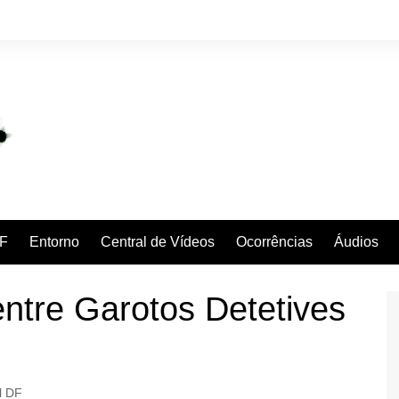
F
Entorno
Central de Vídeos
Ocorrências
Áudios
ntre Garotos Detetives
l DF