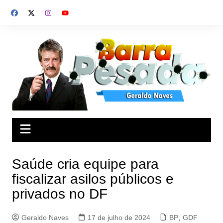
Ir
para
o
conteúdo
Saúde cria equipe para
fiscalizar asilos públicos e
privados no DF
Geraldo Naves
17 de julho de 2024
BP
,
GDF