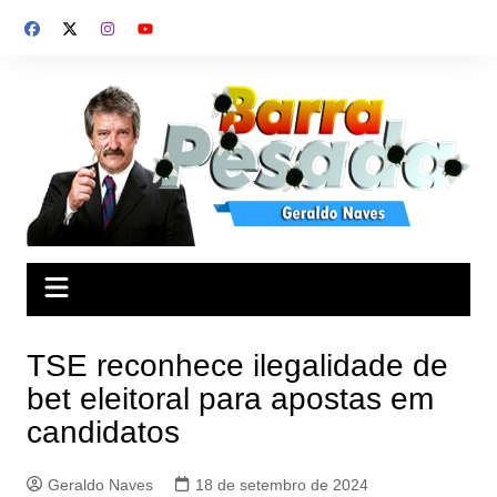
Ir
para
o
conteúdo
TSE reconhece ilegalidade de
bet eleitoral para apostas em
candidatos
Geraldo Naves
18 de setembro de 2024