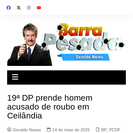
Ir
para
o
conteúdo
19ª DP prende homem
acusado de roubo em
Ceilândia
Geraldo Naves
14 de maio de 2025
BP
,
PCDF