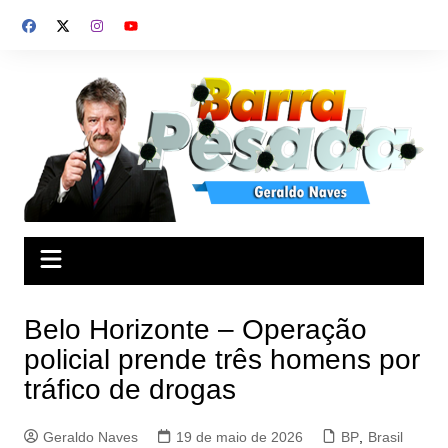
Ir
para
o
conteúdo
Belo Horizonte – Operação
policial prende três homens por
tráfico de drogas
Geraldo Naves
19 de maio de 2026
BP
,
Brasil