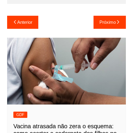
Navegação
Anterior
Próximo
de
Post
GDF
Vacina atrasada não zera o esquema: