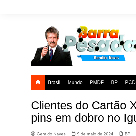
Ir
para
o
conteúdo
Brasil
Mundo
PMDF
BP
PCD
Clientes do Cartão X
pins em dobro no Igu
Geraldo Naves
9 de maio de 2024
BP