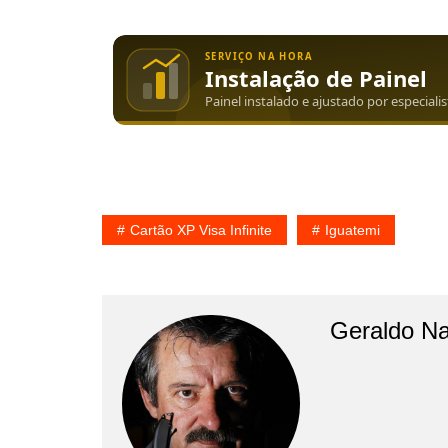
Cartão XP Visa Infinite
Iguatemi
Geraldo N