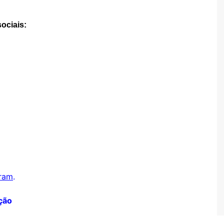
ociais:
gram
.
ção