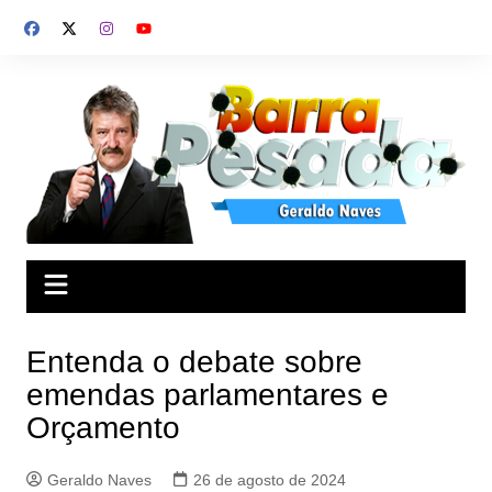
Ir
para
o
conteúdo
Entenda o debate sobre
emendas parlamentares e
Orçamento
Geraldo Naves
26 de agosto de 2024