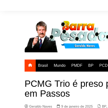
Ir
para
o
conteúdo
Brasil
Mundo
PMDF
BP
PCD
PCMG Trio é preso p
em Passos
Geraldo Naves
9 de janeiro de 2025
BP
,