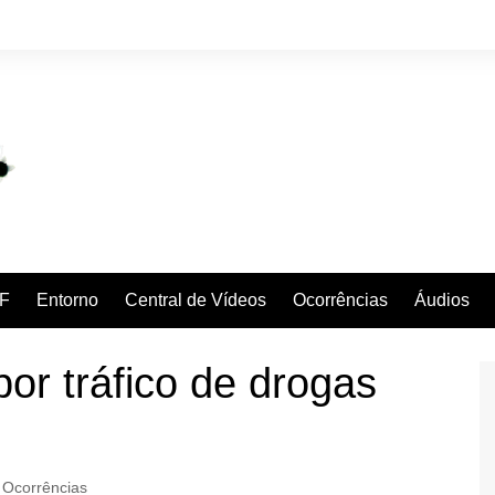
F
Entorno
Central de Vídeos
Ocorrências
Áudios
or tráfico de drogas
Ocorrências