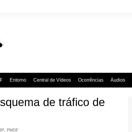
F
Entorno
Central de Vídeos
Ocorrências
Áudios
quema de tráfico de
BP
,
PMDF