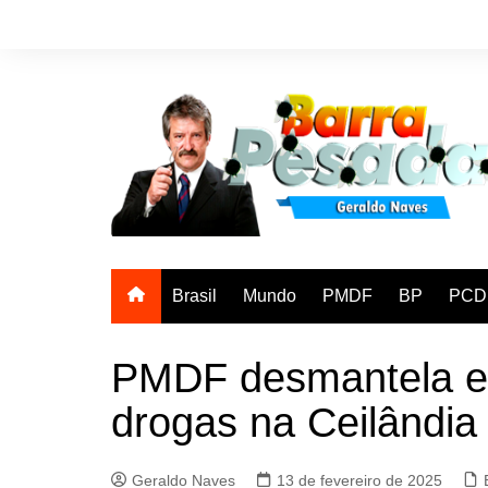
Ir
para
o
conteúdo
Brasil
Mundo
PMDF
BP
PCD
PMDF desmantela es
drogas na Ceilândia
Geraldo Naves
13 de fevereiro de 2025