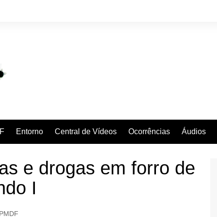
F
Entorno
Central de Vídeos
Ocorrências
Áudios
s e drogas em forro de
ndo I
PMDF