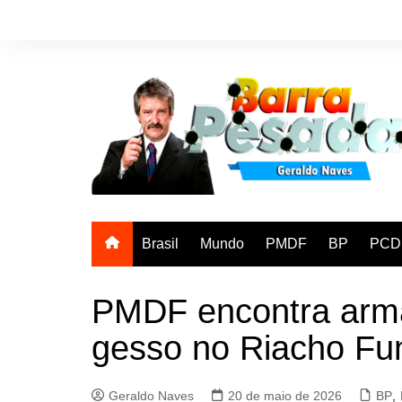
Ir
para
o
conteúdo
Brasil
Mundo
PMDF
BP
PCD
PMDF encontra arma
gesso no Riacho Fu
Geraldo Naves
20 de maio de 2026
BP
,