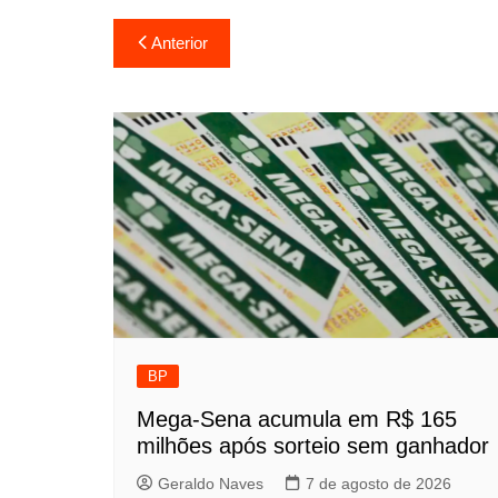
Navegação
Anterior
de
Post
BP
Mega-Sena acumula em R$ 165
milhões após sorteio sem ganhador
Geraldo Naves
7 de agosto de 2026