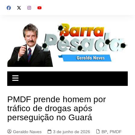
Ir
para
o
conteúdo
PMDF prende homem por
tráfico de drogas após
perseguição no Guará
Geraldo Naves
3 de junho de 2026
BP
,
PMDF