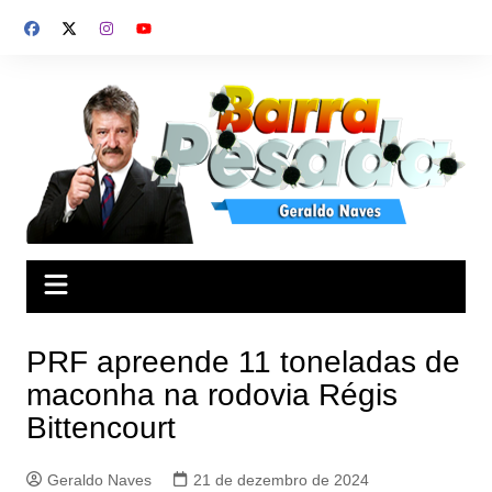
Ir
para
o
conteúdo
PRF apreende 11 toneladas de
maconha na rodovia Régis
Bittencourt
Geraldo Naves
21 de dezembro de 2024