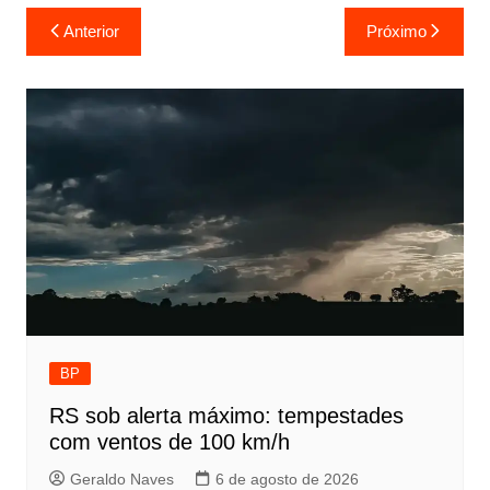
Navegação
Anterior
Próximo
de
Post
BP
RS sob alerta máximo: tempestades
com ventos de 100 km/h
Geraldo Naves
6 de agosto de 2026