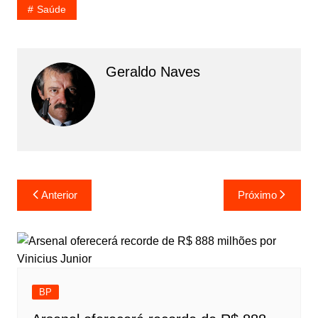
Saúde
Geraldo Naves
Navegação
Anterior
Próximo
de
Post
BP