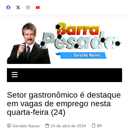
Ir
para
o
conteúdo
Setor gastronômico é destaque
em vagas de emprego nesta
quarta-feira (24)
Geraldo Naves
24 de abril de 2024
BP