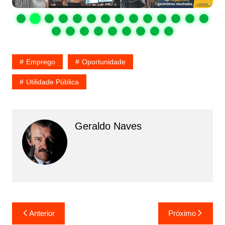
Emprego
Oportunidade
Utilidade Pública
Geraldo Naves
Navegação
Anterior
Próximo