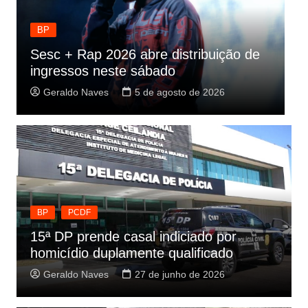
BP
Previsões astrológicas: descubra o que
M
os astros revelam
c
Geraldo Naves
4 de agosto de 2026
BP
PCDF
15ª DP prende casal indiciado por
homicídio duplamente qualificado
Geraldo Naves
27 de junho de 2026