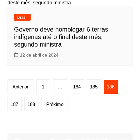
Brasil
Governo deve homologar 6 terras
indígenas até o final deste mês,
segundo ministra
12 de abril de 2024
Paginação
Anterior
1
…
184
185
186
de
posts
187
188
Próximo